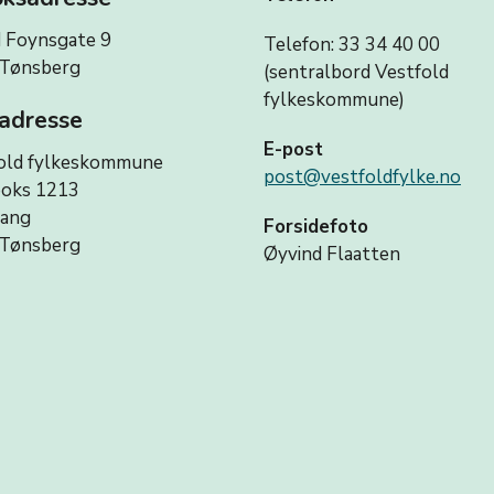
 Foynsgate 9
Telefon: 33 34 40 00
Tønsberg
(sentralbord Vestfold
fylkeskommune)
adresse
E-post
old fylkeskommune
post@vestfoldfylke.no
oks 1213
vang
Forsidefoto
Tønsberg
Øyvind Flaatten