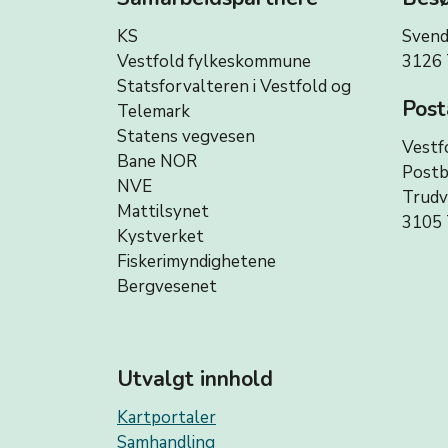
KS
Svend
Vestfold fylkeskommune
3126 
Statsforvalteren i Vestfold og
Post
Telemark
Statens vegvesen
Vestf
Bane NOR
Postb
NVE
Trud
Mattilsynet
3105 
Kystverket
Fiskerimyndighetene
Bergvesenet
Utvalgt innhold
Kartportaler
Samhandling