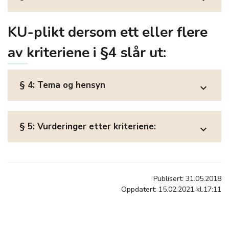
KU-plikt dersom ett eller flere
av kriteriene i §4 slår ut:
§ 4: Tema og hensyn
expand_more
§ 5: Vurderinger etter kriteriene:
expand_more
Publisert: 31.05.2018
Oppdatert: 15.02.2021 kl.17:11