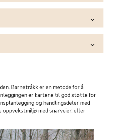
expand_more
expand_more
iden. Barnetråkk er en metode for å
anleggingen er kartene til god støtte for
nsplanlegging og handlingsdeler med
 oppvekstmiljø med snarveier, eller