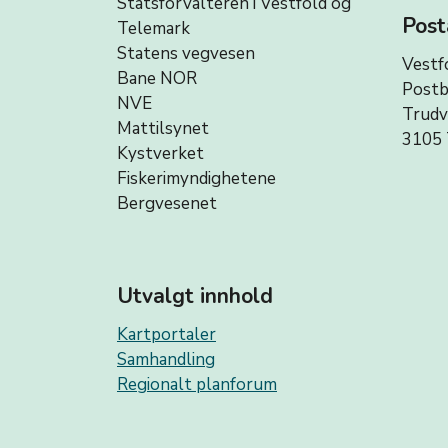
Statsforvalteren i Vestfold og
Post
Telemark
Statens vegvesen
Vestf
Bane NOR
Postb
NVE
Trud
Mattilsynet
3105 
Kystverket
Fiskerimyndighetene
Bergvesenet
Utvalgt innhold
Kartportaler
Samhandling
Regionalt planforum