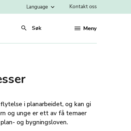
Kontakt oss
Language
keyboard_arrow_down
search
Søk
Meny
esser
flytelse i planarbeidet, og kan gi
arn og unge er ett av få temaer
 plan- og bygningsloven.