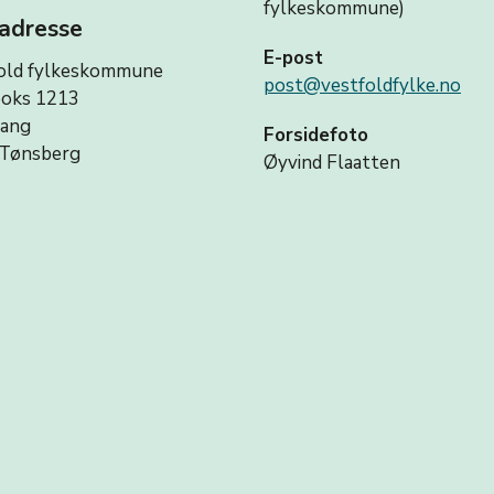
fylkeskommune)
adresse
E-post
old fylkeskommune
post@vestfoldfylke.no
oks 1213
vang
Forsidefoto
Tønsberg
Øyvind Flaatten