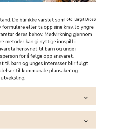
tand. De blir ikke varslet som
Foto: Birgit Brosø
v formulere eller ta opp sine krav. Jo yngre
ivaretar deres behov. Medvirkning gjennom
e metoder kan gi nyttige innspill i
areta hensynet til barn og unge i
lsperson for å følge opp ansvaret.
t til barn og unges interesser blir fulgt
talelser til kommunale plansaker og
sutveksling.
expand_more
expand_more