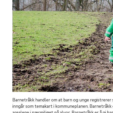
Barnetråkk handler om at barn og unge registrerer s
inngår som temakart i kommuneplanen. Barnetråkk e
arealene i nærmiljøet på alvor. Barnetråkk er å gi 