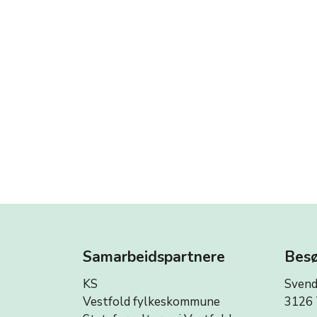
Samarbeidspartnere
Besø
KS
Svend
Vestfold fylkeskommune
3126 