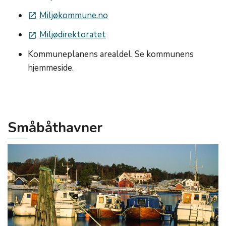
Miljøkommune.no
launch
Miljødirektoratet
launch
Kommuneplanens arealdel. Se kommunens
hjemmeside.
Småbåthavner