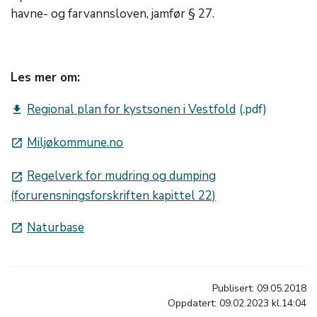
havne- og farvannsloven, jamfør § 27.
Les mer om:
Regional plan for kystsonen i Vestfold
get_app
Miljøkommune.no
launch
Regelverk for mudring og dumping
launch
(forurensningsforskriften kapittel 22)
Naturbase
launch
Publisert: 09.05.2018
Oppdatert: 09.02.2023 kl.14:04