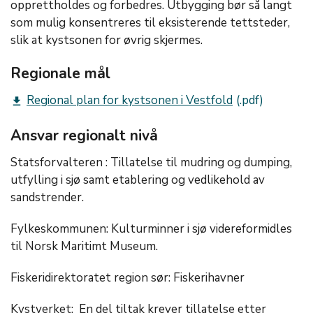
opprettholdes og forbedres. Utbygging bør så langt
som mulig konsentreres til eksisterende tettsteder,
slik at kystsonen for øvrig skjermes.
Regionale mål
Regional plan for kystsonen i Vestfold
get_app
Ansvar regionalt nivå
Statsforvalteren : Tillatelse til mudring og dumping,
utfylling i sjø samt etablering og vedlikehold av
sandstrender.
Fylkeskommunen: Kulturminner i sjø videreformidles
til Norsk Maritimt Museum.
Fiskeridirektoratet region sør: Fiskerihavner
Kystverket: En del tiltak krever tillatelse etter