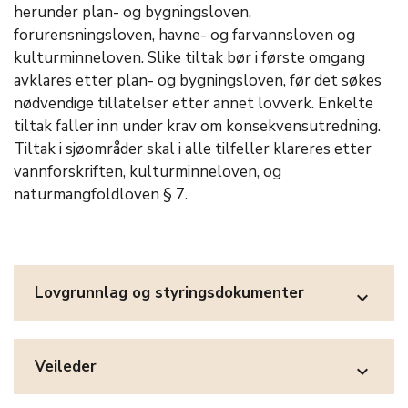
herunder plan- og bygningsloven,
forurensningsloven, havne- og farvannsloven og
kulturminneloven. Slike tiltak bør i første omgang
avklares etter plan- og bygningsloven, før det søkes
nødvendige tillatelser etter annet lovverk. Enkelte
tiltak faller inn under krav om konsekvensutredning.
Tiltak i sjøområder skal i alle tilfeller klareres etter
vannforskriften, kulturminneloven, og
naturmangfoldloven § 7.
Lovgrunnlag og styringsdokumenter
expand_more
Veileder
expand_more