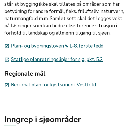
står at bygging ikke skal tillates på områder som har
betydning for andre formål, f.eks. friluftsliv, naturvern,
naturmangfold m.m. Samlet sett skal det legges vekt
på løsninger som kan bedre eksisterende situasjon i
forhold til landskap og allmenn tilgang til sjøen.
Plan- og bygningsloven § 1-8, første ledd
launch
Statlige planretningslinjer for sjø, pkt. 5.2
launch
Regionale mål
Regional plan for kystsonen i Vestfold
launch
Inngrep i sjøområder