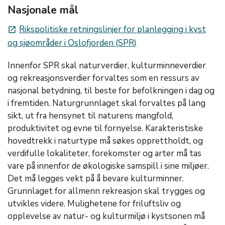
Nasjonale mål
Rikspolitiske retningslinjer for planlegging i kyst
launch
og sjøområder i Oslofjorden (SPR)
Innenfor SPR skal naturverdier, kulturminneverdier
og rekreasjonsverdier forvaltes som en ressurs av
nasjonal betydning, til beste for befolkningen i dag og
i fremtiden. Naturgrunnlaget skal forvaltes på lang
sikt, ut fra hensynet til naturens mangfold,
produktivitet og evne til fornyelse. Karakteristiske
hovedtrekk i naturtype må søkes opprettholdt, og
verdifulle lokaliteter, forekomster og arter må tas
vare på innenfor de økologiske samspill i sine miljøer.
Det må legges vekt på å bevare kulturminner.
Grunnlaget for allmenn rekreasjon skal trygges og
utvikles videre. Mulighetene for friluftsliv og
opplevelse av natur- og kulturmiljø i kystsonen må