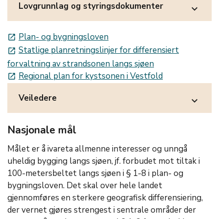
Lovgrunnlag og styringsdokumenter
expand_more
Plan- og bygningsloven
launch
Statlige planretningslinjer for differensiert
launch
forvaltning av strandsonen langs sjøen
Regional plan for kystsonen i Vestfold
launch
Veiledere
expand_more
Nasjonale mål
Målet er å ivareta allmenne interesser og unngå
uheldig bygging langs sjøen, jf. forbudet mot tiltak i
100-metersbeltet langs sjøen i § 1-8 i plan- og
bygningsloven. Det skal over hele landet
gjennomføres en sterkere geografisk differensiering,
der vernet gjøres strengest i sentrale områder der