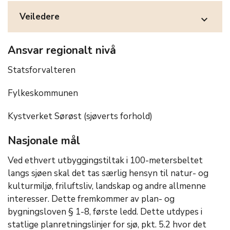
Veiledere
expand_more
Ansvar regionalt nivå
Statsforvalteren
Fylkeskommunen
Kystverket Sørøst (sjøverts forhold)
Nasjonale mål
Ved ethvert utbyggingstiltak i 100-metersbeltet
langs sjøen skal det tas særlig hensyn til natur- og
kulturmiljø, friluftsliv, landskap og andre allmenne
interesser. Dette fremkommer av plan- og
bygningsloven § 1-8, første ledd. Dette utdypes i
statlige planretningslinjer for sjø, pkt. 5.2 hvor det