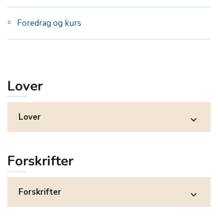
Foredrag og kurs
Lover
Lover
expand_more
Forskrifter
Forskrifter
expand_more