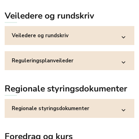
Veiledere og rundskriv
Veiledere og rundskriv
expand_more
Reguleringsplanveileder
expand_more
Regionale styringsdokumenter
Regionale styringsdokumenter
expand_more
Foredrag og kurs