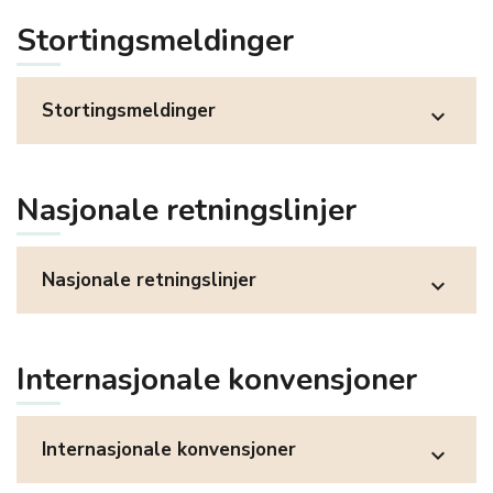
Stortingsmeldinger
Stortingsmeldinger
expand_more
Nasjonale retningslinjer
Nasjonale retningslinjer
expand_more
Internasjonale konvensjoner
Internasjonale konvensjoner
expand_more