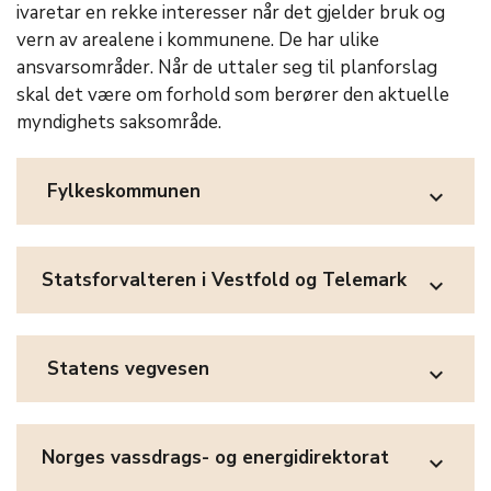
ivaretar en rekke interesser når det gjelder bruk og
vern av arealene i kommunene. De har ulike
ansvarsområder. Når de uttaler seg til planforslag
skal det være om forhold som berører den aktuelle
myndighets saksområde.
Fylkeskommunen
expand_more
Statsforvalteren i Vestfold og Telemark
expand_more
Statens vegvesen
expand_more
Norges vassdrags- og energidirektorat
expand_more