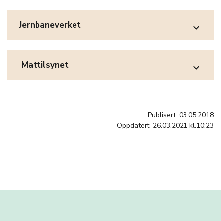
Jernbaneverket
expand_more
Mattilsynet
expand_more
Publisert: 03.05.2018
Oppdatert: 26.03.2021 kl.10:23