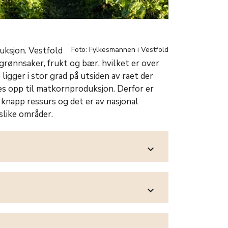
duksjon. Vestfold
Foto: Fylkesmannen i Vestfold
 grønnsaker, frukt og bær, hvilket er over
igger i stor grad på utsiden av raet der
kes opp til matkornproduksjon. Derfor er
 knapp ressurs og det er av nasjonal
slike områder.
expand_more
expand_more