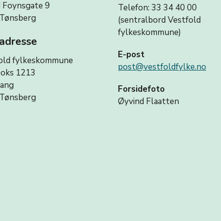
 Foynsgate 9
Telefon: 33 34 40 00
Tønsberg
(sentralbord Vestfold
fylkeskommune)
adresse
E-post
old fylkeskommune
post@vestfoldfylke.no
oks 1213
vang
Forsidefoto
Tønsberg
Øyvind Flaatten