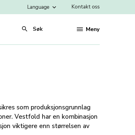
Kontakt oss
Language
keyboard_arrow_down
search
Søk
Meny
 sikres som produksjonsgrunnlag
ner. Vestfold har en kombinasjon
jon viktigere enn størrelsen av