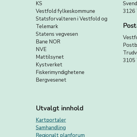
KS
Svend
Vestfold fylkeskommune
3126 
Statsforvalteren i Vestfold og
Post
Telemark
Statens vegvesen
Vestf
Bane NOR
Postb
NVE
Trud
Mattilsynet
3105 
Kystverket
Fiskerimyndighetene
Bergvesenet
Utvalgt innhold
Kartportaler
Samhandling
Regionalt planforum