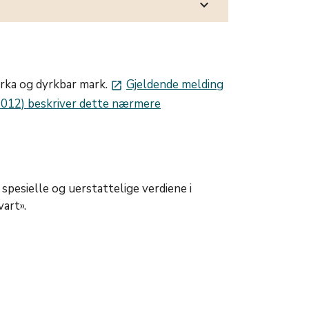
expand_more
yrka og dyrkbar mark.
Gjeldende melding
launch
-2012) beskriver dette nærmere
spesielle og uerstattelige verdiene i
art».