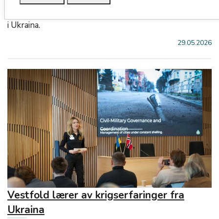
Vestfold fylkeskommune har signert en
intensjonsavtale om samarbeid med Kherson-regionen
i Ukraina.
29.05.2026
Vestfold lærer av krigserfaringer fra
Ukraina