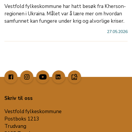
Vestfold fylkeskommune har hatt besøk fra Kherson-
regionen i Ukraina. Målet var å lære mer om hvordan
samfunnet kan fungere under krig og alvorlige kriser.
27.05.2026
image_search
Skriv til oss
Vestfold fylkeskommune
Postboks 1213
Trudvang