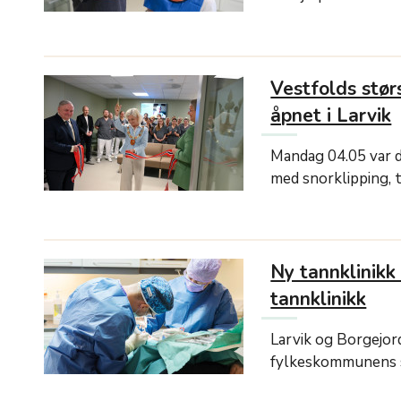
Vestfolds stør
åpnet i Larvik
Mandag 04.05 var d
med snorklipping, t
Ny tannklinikk 
tannklinikk
Larvik og Borgejord
fylkeskommunens s