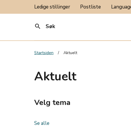
Ledige stillinger
Postliste
Langua
search
Søk
Startsiden
Aktuelt
Aktuelt
Velg tema
Se alle