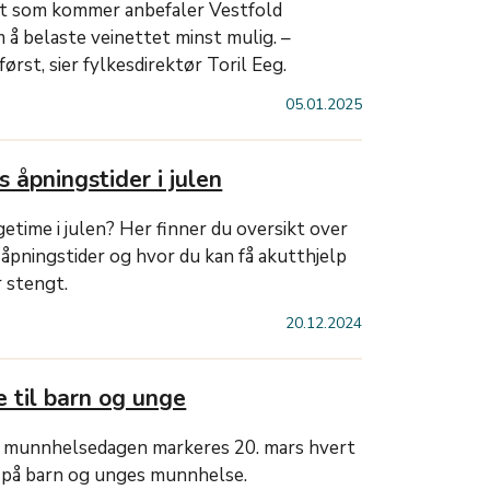
t som kommer anbefaler Vestfold
 belaste veinettet minst mulig. –
ørst, sier fylkesdirektør Toril Eeg.
05.01.2025
 åpningstider i julen
etime i julen? Her finner du oversikt over
s åpningstider og hvor du kan få akutthjelp
r stengt.
20.12.2024
 til barn og unge
e munnhelsedagen markeres 20. mars hvert
us på barn og unges munnhelse.