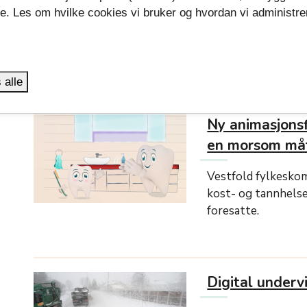
Prinsippene i «klini
se. Les om hvilke cookies vi bruker og hvordan vi administre
fremtidige saker so
.
og plassering av ta
behandles politisk i 
 alle
Ny animasjons
en morsom må
Vestfold fylkeskom
kost- og tannhelse
foresatte.
Digital under