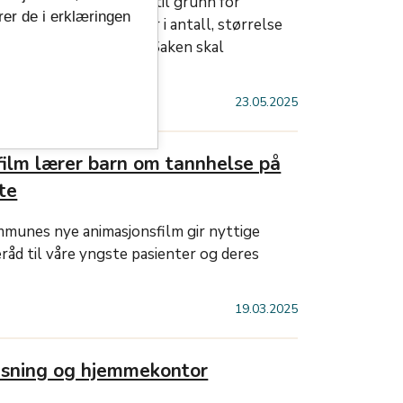
kkstrukturen» vil ligge til grunn for
rer de i erklæringen
m omhandler endringer i antall, størrelse
nnklinikker i Vestfold. Saken skal
juni.
23.05.2025
film lærer barn om tannhelse på
te
munes nye animasjonsfilm gir nyttige
råd til våre yngste pasienter og deres
19.03.2025
visning og hjemmekontor