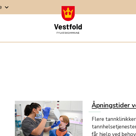
ge
keyboard_arrow_down
Åpningstider v
Flere tannklinikke
tannhelsetjenesten 
får hjelp ved behov