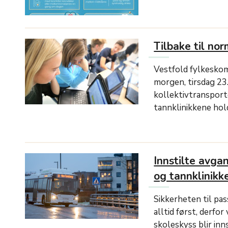
Tilbake til no
Vestfold fylkeskom
morgen, tirsdag 23.
kollektivtransport
tannklinikkene hold
Innstilte avg
og tannklinikk
Sikkerheten til pas
alltid først, derfo
skoleskyss blir inn