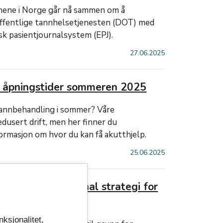
ene i Norge går nå sammen om å
ffentlige tannhelsetjenesten (DOT) med
isk pasientjournalsystem (EPJ).
27.06.2025
e åpningstider sommeren 2025
tannbehandling i sommer? Våre
edusert drift, men her finner du
formasjon om hvor du kan få akutthjelp.
25.06.2025
 - en del av regional strategi for
nksjonalitet,