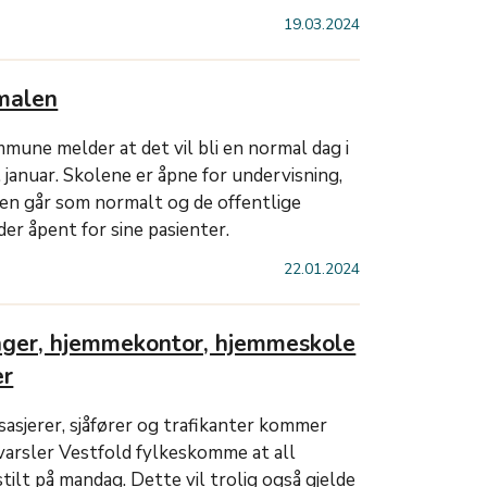
19.03.2024
rmalen
mune melder at det vil bli en normal dag i
 januar. Skolene er åpne for undervisning,
en går som normalt og de offentlige
er åpent for sine pasienter.
22.01.2024
anger, hjemmekontor, hjemmeskole
er
sasjerer, sjåfører og trafikanter kommer
r varsler Vestfold fylkeskomme at all
stilt på mandag. Dette vil trolig også gjelde