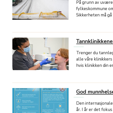
På grunn av uvære
fylkeskommune om å
Sikkerheten må gå f
Tannklinikkenes
Trenger du tannleg
alle våre klinikker
hvis klinikken din e
God munnhelse
Den internasjonal
år. I år er det fok