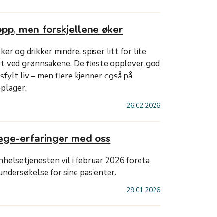
topp, men forskjellene øker
er og drikker mindre, spiser litt for lite
ast ved grønnsakene. De fleste opplever god
fylt liv – men flere kjenner også på
plager.
26.02.2026
ege-erfaringer med oss
nhelsetjenesten vil i februar 2026 foreta
undersøkelse for sine pasienter.
29.01.2026