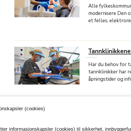
Alle fylkeskommun
modernisere Den o
et felles, elektron
Tannklinikken
Har du behov for 
tannklinikker har r
åpningstider og in
Klinikkstruktur
jonskapsler (cookies)
tannhelse
tter informasjonskapsler (cookies) til sikkerhet, innbyggerfu