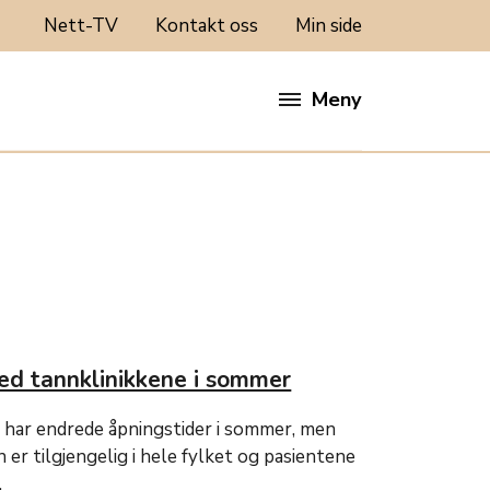
Nett-TV
Kontakt oss
Min side
Meny
ed tannklinikkene i sommer
r har endrede åpningstider i sommer, men
er tilgjengelig i hele fylket og pasientene
.