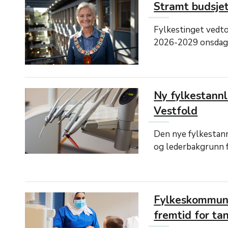
Stramt budsjet
Fylkestinget vedt
2026-2029 onsdag
Ny fylkestannl
Vestfold
Den nye fylkestann
og lederbakgrunn fr
Fylkeskommun
fremtid for ta